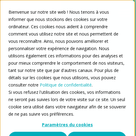
Bienvenue sur notre site web ! Nous tenons à vous
informer que nous stockons des cookies sur votre
ordinateur. Ces cookies nous aident à comprendre
comment vous utilisez notre site et nous permettent de
vous reconnaître. Ainsi, nous pouvons améliorer et
Je suis édutiant en
personnaliser votre expérience de navigation. Nous
utilisons également ces informations pour des analyses et
l'enseignement supérieur
pour mieux comprendre le comportement de nos visiteurs,
tant sur notre site que par d'autres canaux. Pour plus de
Découvrez les plateformes et les outils de
détails sur les cookies que nous utilisons, vous pouvez
Signpost qui faciliteront grandement vos
consulter notre
Politique de confidentialité
.
études. Tout ce que vous cherchez est
Si vous refusez l'utilisation des cookies, vos informations
rassemblé en un seul endroit.
ne seront pas suivies lors de votre visite sur ce site. Un seul
Vous avez des questions ? Nous sommes là
cookie sera utilisé dans votre navigateur afin de se souvenir
de ne pas suivre vos préférences.
pour vous aider.
Paramètres du cookies