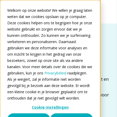
Welkom op onze website! We willen je graag laten
weten dat we cookies opslaan op je computer.
Deze cookies helpen ons te begrijpen hoe je onze
website gebruikt en zorgen ervoor dat we je
Freelance
kunnen onthouden. Zo kunnen we je surfervaring
verbeteren en personaliseren. Daarnaast
Hardware
gebruiken we deze informatie voor analyses en
om inzicht te krijgen in het gedrag van onze
Technician
bezoekers, zowel op onze site als via andere
kanalen. Voor meer details over de cookies die we
gebruiken, kun je ons
Privacybeleid
raadplegen.
Word Freelance Hardware Technician bij Signpost en
Als je weigert, zal je informatie niet worden
gevolgd bij je bezoek aan deze website. Er wordt
help het onderwijs draaiende houden. Je herstelt
een kleine cookie in je browser geplaatst om te
laptops op locatie tijdens piekperiodes en zorgt voor
onthouden dat je niet gevolgd wilt worden.
snelle, kwalitatieve service bij scholen.
Cookie-instellingen