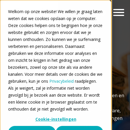
Welkom op onze website! We willen je graag laten
weten dat we cookies opslaan op je computer.
Deze cookies helpen ons te begrijpen hoe je onze
website gebruikt en zorgen ervoor dat we je
kunnen onthouden. Zo kunnen we je surfervaring
De ICT-partner
verbeteren en personaliseren. Daarnaast
gebruiken we deze informatie voor analyses en
om inzicht te krijgen in het gedrag van onze
voor het
bezoekers, zowel op onze site als via andere
kanalen. Voor meer details over de cookies die we
onderwijs
gebruiken, kun je ons
Privacybeleid
raadplegen.
Als je weigert, zal je informatie niet worden
Signpost
gevolgd bij je bezoek aan deze website. Er wordt
begeleidt
scholen, medewerkers, leraren en
een kleine cookie in je browser geplaatst om te
leerlingen met
complete
onthouden dat je niet gevolgd wilt worden.
digitaliseringsoplossingen
die hardware, software,
interactieve lesmethodes, connectiviteit en trainingen
Cookie-instellingen
combineren. Ons team van ervaren
technici
,