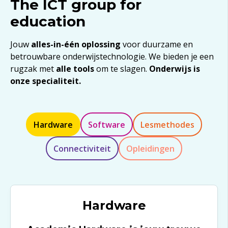
The ICT group for
education
Jouw
alles-in-één oplossing
voor
duurzame en
betrouwbare onderwijstechnologie
.
We bieden je een
rugzak met
alle tools
om
te slagen
.
Onderwijs is
onze specialiteit.
Hardware
Software
Lesmethodes
Connectiviteit
Opleidingen
Hardware