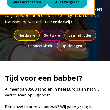
Alles accepteren
Alles weigeren
gedreven
trainers
, creatieve
auteurs
, innovatieve
developers
en enthousiaste
helpdeskmedewerkers
zorgt ervoor dat onderwijsinstellingen zich kunnen
focussen op wat echt telt:
onderwijs
.
Hardware
Software
Lesmethodes
Connectiviteit
Opleidingen
Tijd voor een babbel?
Al meer dan
3500 scholen
in heel Europa en het VK
vertrouwen op Signpost.
Benieuwd naar onze aanpak? Wij gaan graag in