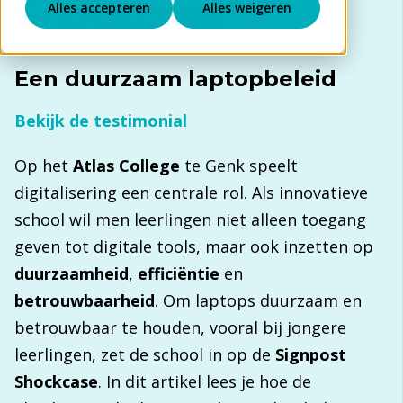
Shockcase
Alles accepteren
Alles weigeren
Een duurzaam laptopbeleid
Bekijk de testimonial
Op het
Atlas College
te Genk speelt
digitalisering een centrale rol. Als innovatieve
school wil men leerlingen niet alleen toegang
geven tot digitale tools, maar ook inzetten op
duurzaamheid
,
efficiëntie
en
betrouwbaarheid
.
Om laptops duurzaam en
betrouwbaar te houden, vooral bij jongere
leerlingen, zet de school in op de
Signpost
Shockcase
. In dit artikel lees je hoe de