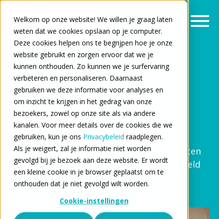
Welkom op onze website! We willen je graag laten
weten dat we cookies opslaan op je computer.
Deze cookies helpen ons te begrijpen hoe je onze
website gebruikt en zorgen ervoor dat we je
kunnen onthouden. Zo kunnen we je surfervaring
Ik ben leerkracht in het
verbeteren en personaliseren. Daarnaast
gebruiken we deze informatie voor analyses en
basis of secundair
om inzicht te krijgen in het gedrag van onze
onderwijs
bezoekers, zowel op onze site als via andere
kanalen. Voor meer details over de cookies die we
Alles wat je nodig hebt om je werk te
gebruiken, kun je ons
Privacybeleid
raadplegen.
Als je weigert, zal je informatie niet worden
vereenvoudigen en je leerlingen of studenten
gevolgd bij je bezoek aan deze website. Er wordt
optimaal te ondersteunen, handig verzameld
een kleine cookie in je browser geplaatst om te
op één centrale plek.
onthouden dat je niet gevolgd wilt worden.
Cookie-instellingen