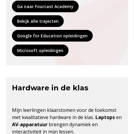
Ga naar Fourcast Academy
Bekijk alle trajecten
Google for Education opleidingen
Microsoft opleidingen
Hardware in de klas
Mijn leerlingen klaarstomen voor de toekomst
met
kwalita
t
ieve
hardware
in de klas.
Laptops
en
AV-apparatuur
brengen
dynamiek
en
interactiviteit
in mijn lessen.