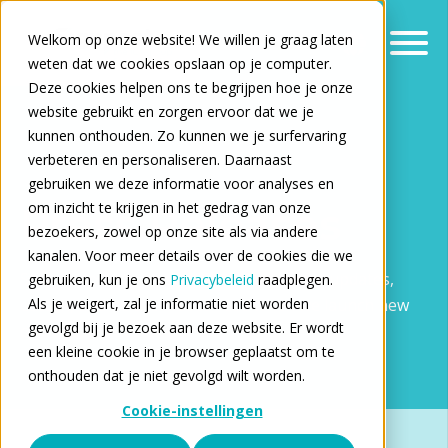
Welkom op onze website! We willen je graag laten
weten dat we cookies opslaan op je computer.
Deze cookies helpen ons te begrijpen hoe je onze
website gebruikt en zorgen ervoor dat we je
kunnen onthouden. Zo kunnen we je surfervaring
verbeteren en personaliseren. Daarnaast
gebruiken we deze informatie voor analyses en
om inzicht te krijgen in het gedrag van onze
Press Releases
bezoekers, zowel op onze site als via andere
kanalen. Voor meer details over de cookies die we
Stay up-to-date on service and hardware updates,
gebruiken, kun je ons
Privacybeleid
raadplegen.
edtech, and be the first to read when we launch new
Als je weigert, zal je informatie niet worden
gevolgd bij je bezoek aan deze website. Er wordt
courses, articles or videos.
een kleine cookie in je browser geplaatst om te
onthouden dat je niet gevolgd wilt worden.
Cookie-instellingen