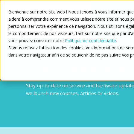
Bienvenue sur notre site web ! Nous tenons à vous informer que
aident à comprendre comment vous utilisez notre site et nous p
Nos so
personnaliser votre expérience de navigation. Nous utilisons é
le comportement de nos visiteurs, tant sur notre site que par d'a
vous pouvez consulter notre
Politique de confidentialité
.
Si vous refusez l'utilisation des cookies, vos informations ne seron
dans votre navigateur afin de se souvenir de ne pas suivre vos p
Press Release
Stay up-to-date on service and hardware updates
we launch new courses, articles or videos.