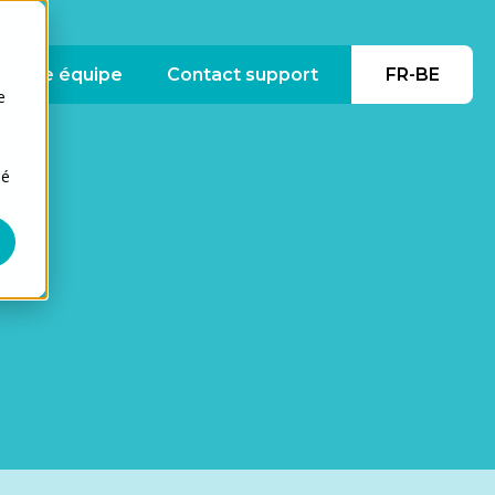
le
 submenu for À propos de nous
Notre équipe
Contact support
FR-BE
e
sé