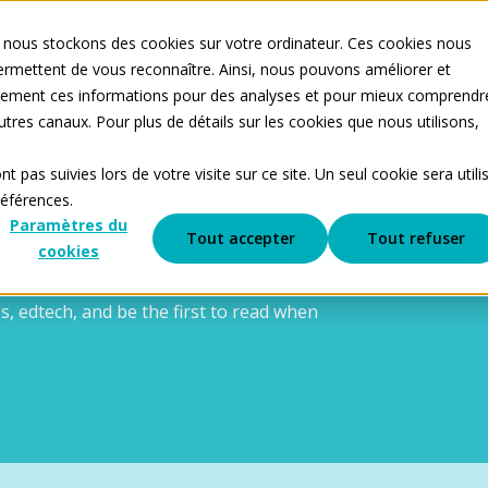
 nous stockons des cookies sur votre ordinateur. Ces cookies nous
ermettent de vous reconnaître. Ainsi, nous pouvons améliorer et
Show submenu for Nos solutions
Show submenu for Notre cib
Show
lutions
Notre cible
À propos de nous
galement ces informations pour des analyses et pour mieux comprendr
utres canaux. Pour plus de détails sur les cookies que nous utilisons,
t pas suivies lors de votre visite sur ce site. Un seul cookie sera utili
références.
Paramètres du
s
Tout accepter
Tout refuser
cookies
, edtech, and be the first to read when