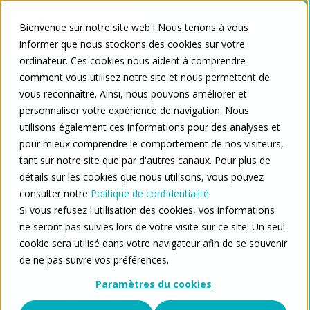
Bienvenue sur notre site web ! Nous tenons à vous
informer que nous stockons des cookies sur votre
ordinateur. Ces cookies nous aident à comprendre
comment vous utilisez notre site et nous permettent de
vous reconnaître. Ainsi, nous pouvons améliorer et
personnaliser votre expérience de navigation. Nous
utilisons également ces informations pour des analyses et
pour mieux comprendre le comportement de nos visiteurs,
Press Releases
tant sur notre site que par d'autres canaux. Pour plus de
détails sur les cookies que nous utilisons, vous pouvez
Posts about
consulter notre
Politique de confidentialité
.
Si vous refusez l'utilisation des cookies, vos informations
Transformation
ne seront pas suivies lors de votre visite sur ce site. Un seul
numérique
cookie sera utilisé dans votre navigateur afin de se souvenir
de ne pas suivre vos préférences.
Stay up-to-date on service and hardware updates,
Paramètres du cookies
edtech, and be the first to read when we launch new
courses, articles or videos.